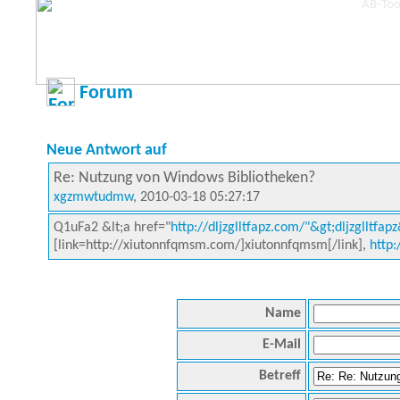
Forum
Neue Antwort auf
Re: Nutzung von Windows Bibliotheken?
xgzmwtudmw
, 2010-03-18 05:27:17
Q1uFa2 &lt;a href="
http://dljzglltfapz.com/"&gt;dljzglltfapz
[link=http://xiutonnfqmsm.com/]xiutonnfqmsm[/link],
http
Name
E-Mail
Betreff