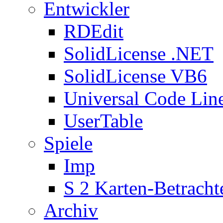
Entwickler
RDEdit
SolidLicense .NET
SolidLicense VB6
Universal Code Lin
UserTable
Spiele
Imp
S 2 Karten-Betracht
Archiv