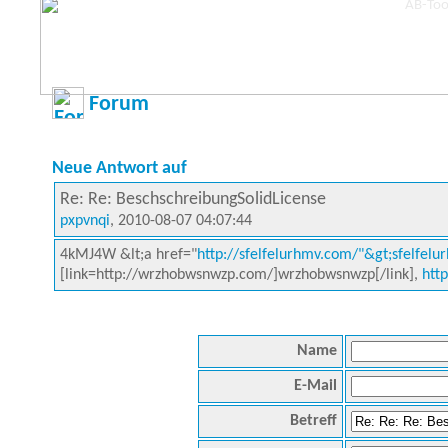
Forum
Neue Antwort auf
Re: Re: BeschschreibungSolidLicense
pxpvnqi
, 2010-08-07 04:07:44
4kMJ4W &lt;a href="
http://sfelfelurhmv.com/"&gt;sfelfelu
[link=http://wrzhobwsnwzp.com/]wrzhobwsnwzp[/link],
htt
Name
E-Mail
Betreff