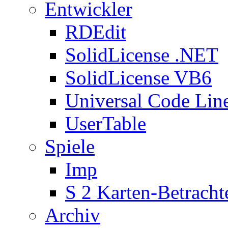
Entwickler
RDEdit
SolidLicense .NET
SolidLicense VB6
Universal Code Lin
UserTable
Spiele
Imp
S 2 Karten-Betracht
Archiv