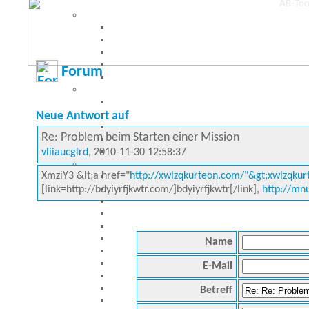
Forum
Neue Antwort auf
Re: Problem beim Starten einer Mission
vliiaucglrd
, 2010-11-30 12:58:37
XmziY3 &lt;a href="
http://xwlzqkurteon.com/"&gt;xwlzqkur
[link=http://bdyiyrfjkwtr.com/]bdyiyrfjkwtr[/link],
http://mn
Name
E-Mail
Betreff