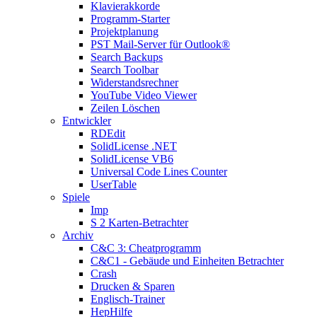
Klavierakkorde
Programm-Starter
Projektplanung
PST Mail-Server für Outlook®
Search Backups
Search Toolbar
Widerstandsrechner
YouTube Video Viewer
Zeilen Löschen
Entwickler
RDEdit
SolidLicense .NET
SolidLicense VB6
Universal Code Lines Counter
UserTable
Spiele
Imp
S 2 Karten-Betrachter
Archiv
C&C 3: Cheatprogramm
C&C1 - Gebäude und Einheiten Betrachter
Crash
Drucken & Sparen
Englisch-Trainer
HepHilfe