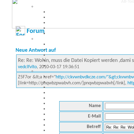
Forum
Neue Antwort auf
Re: Re: Wohin, muss die Datei Kopiert werden ,dami 
vedclfvlto
, 2010-03-17 19:36:51
Z5F7or &lt;a href="
http://ckvwnbvdkcze.com/"&gt;ckvwnbvd
[link=http://pnqwbzpwabvh.com/]pnqwbzpwabvh[/link],
htt
Name
E-Mail
Betreff