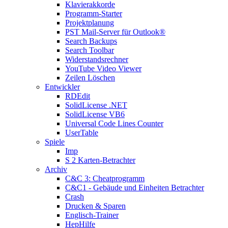
Klavierakkorde
Programm-Starter
Projektplanung
PST Mail-Server für Outlook®
Search Backups
Search Toolbar
Widerstandsrechner
YouTube Video Viewer
Zeilen Löschen
Entwickler
RDEdit
SolidLicense .NET
SolidLicense VB6
Universal Code Lines Counter
UserTable
Spiele
Imp
S 2 Karten-Betrachter
Archiv
C&C 3: Cheatprogramm
C&C1 - Gebäude und Einheiten Betrachter
Crash
Drucken & Sparen
Englisch-Trainer
HepHilfe