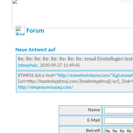
Forum
Neue Antwort auf
Re: Re: Re: Re: Re: Re: Re: Re: email Einstellugen tes
iotnayhaic
, 2010-09-27 11:49:45
XTWK56 &lt;a href="
http://xswwhmivbsvw.com/"&gt;xswwh
[url=http://hozdmbypfmoj.com/]hozdmbypfmoj[/url], [link=h
http://whqewumnuoxq.com/
Name
E-Mail
Betreff