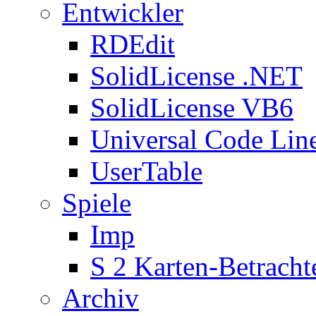
Entwickler
RDEdit
SolidLicense .NET
SolidLicense VB6
Universal Code Lin
UserTable
Spiele
Imp
S 2 Karten-Betracht
Archiv