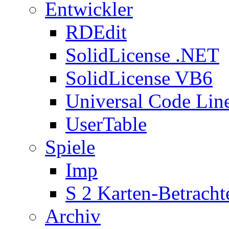
Entwickler
RDEdit
SolidLicense .NET
SolidLicense VB6
Universal Code Lin
UserTable
Spiele
Imp
S 2 Karten-Betracht
Archiv