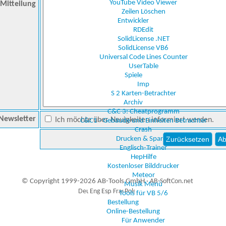
YouTube Video Viewer
Mitteilung
Zeilen Löschen
Entwickler
RDEdit
SolidLicense .NET
SolidLicense VB6
Universal Code Lines Counter
UserTable
Spiele
Imp
S 2 Karten-Betrachter
Archiv
C&C 3: Cheatprogramm
Newsletter
Ich möchte über Neuigkeiten informiert werden.
C&C1 - Gebäude und Einheiten Betrachter
Crash
Drucken & Sparen
Englisch-Trainer
HepHilfe
Kostenloser Bilddrucker
Meteor
© Copyright 1999-2026 AB-Tools GmbH ·
AB-SoftCon.net
Musik Menü
Tools für VB 5/6
Bestellung
Online-Bestellung
5
Auxiliary supplies
Für Anwender