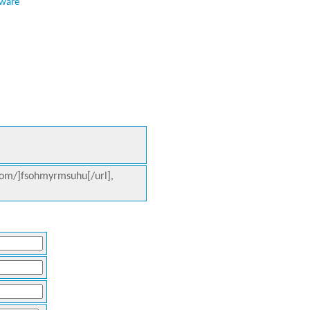
tware
om/]fsohmyrmsuhu[/url],