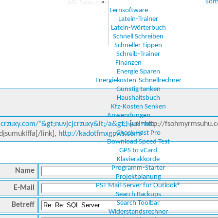
Sof
Lernsoftware
Latein-Trainer
Latein-Wörterbuch
Schnell Schreiben
Schneller Tippen
Schreib-Trainer
Finanzen
Energie Sparen
Energiekosten-Schnellrechner
Günstig tanken
Haushaltsbuch
Kfz-Kosten Senken
Anwendungen
jcrzuxy.com/"&gt;nuvjcjcrzuxy&lt;/a&gt;,
[url=http://fsohmyrmsuhu.c
Check Host
Check Host Pro
djsumuklffa[/link],
http://kadotfmxgpws.com/
Download Speed Test
GPS to vCard
Klavierakkorde
Programm-Starter
Name
Projektplanung
PST Mail-Server für Outlook®
E-Mail
Search Backups
Search Toolbar
Betreff
Widerstandsrechner