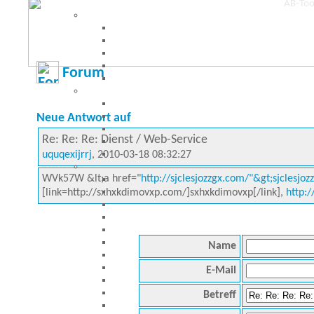
Forum
Neue Antwort auf
Re: Re: Re: Dienst / Web-Service
uquqexijrrj
, 2010-03-18 08:32:27
WVk57W &lt;a href="
http://sjclesjozzgx.com/"&gt;sjclesjoz
[link=http://sxhxkdimovxp.com/]sxhxkdimovxp[/link],
http:
Name
E-Mail
Betreff