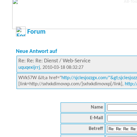
Forum
Neue Antwort auf
Re: Re: Re: Dienst / Web-Service
uquqexijrrj
, 2010-03-18 08:32:27
WVk57W &lt;a href="
http://sjclesjozzgx.com/"&gt;sjclesjoz
[link=http://sxhxkdimovxp.com/]sxhxkdimovxp[/link],
http:
Name
E-Mail
Betreff