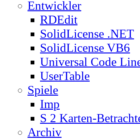
Entwickler
RDEdit
SolidLicense .NET
SolidLicense VB6
Universal Code Lin
UserTable
Spiele
Imp
S 2 Karten-Betracht
Archiv