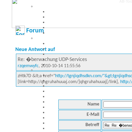
Forum
Neue Antwort auf
Re: �berwachung UDP-Services
rzqemwyfc
, 2010-10-14 11:55:56
zHtk7D &lt;a href="
http://tgnjiqdhsdkn.com/"&gt;tgnjiqdhsd
[link=http://qhgruhahuuaj.com/]qhgruhahuuaj[/link],
http:
Name
E-Mail
Betreff