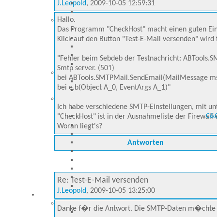
J.Leopold
, 2009-10-05 12:59:31
Hallo.
Das Programm "CheckHost" macht einen guten Eind
Klick auf den Button "Test-E-Mail versenden" wird
"Fehler beim Sebdeb der Testnachricht: ABTools.S
Smtp server. (501)
bei ABTools.SMTPMail.SendEmail(MailMessage m
bei e.b(Object A_0, EventArgs A_1)"
Ich habe verschiedene SMTP-Einstellungen, mit unt
C&C
"CheckHost" ist in der Ausnahmeliste der Firewal
Woran liegt's?
Antworten
Re: Test-E-Mail versenden
J.Leopold
, 2009-10-05 13:25:00
Danke f�r die Antwort. Die SMTP-Daten m�chte i