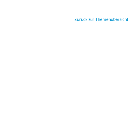
Zurück zur Themenübersicht
Besucher seit 20.09.1999: 1944743