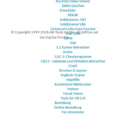
YouTube Video Viewer
Zeilen Löschen
Entwickler
RDEdit
SolidLicense .NET
SolidLicense VB6
Universal Code Lines Counter
© Copyright 1999-2026 AB-Tools GmbH ·
AB-SoftCon.net
UserTable
Spiele
Imp
S 2 Karten-Betrachter
5
Auxiliary supplies
Archiv
C&C 3: Cheatprogramm
C&C1 - Gebäude und Einheiten Betrachter
Crash
Drucken & Sparen
Englisch-Trainer
HepHilfe
Kostenloser Bilddrucker
Meteor
Musik Menü
Tools für VB 5/6
Bestellung
Online-Bestellung
Für Anwender