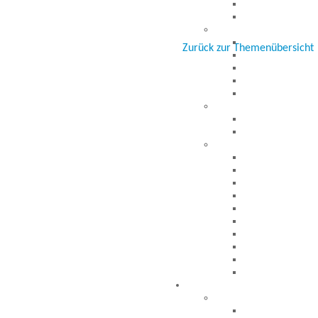
Zurück zur Themenübersicht
Besucher seit 20.09.1999: 1941671