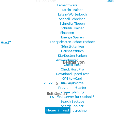
Sof
Lernsoftware
Latein-Trainer
Latein-Wörterbuch
Schnell Schreiben
Schneller Tippen
Schreib-Trainer
Finanzen
Energie Sparen
Energiekosten-Schnellrechner
 Host"
Günstig tanken
Haushaltsbuch
Kfz-Kosten Senken
Anwendungen
Beitrag von
Check Host
Check Host Pro
Download Speed Test
GPS to vCard
Klavierakkorde
|<
<<
5 >> >|
Programm-Starter
Projektplanung
Beiträge: 29
PST Mail-Server für Outlook®
Search Backups
Search Toolbar
Widerstandsrechner