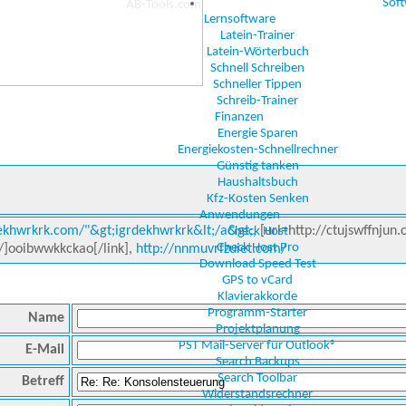
Sof
Lernsoftware
Latein-Trainer
Latein-Wörterbuch
Schnell Schreiben
Schneller Tippen
Schreib-Trainer
Finanzen
Energie Sparen
Energiekosten-Schnellrechner
Günstig tanken
Haushaltsbuch
Kfz-Kosten Senken
Anwendungen
dekhwrkrk.com/"&gt;igrdekhwrkrk&lt;/a&gt;,
[url=http://ctujswffnjun.
Check Host
Check Host Pro
/]ooibwwkkckao[/link],
http://nnmuvrfzuiet.com/
Download Speed Test
GPS to vCard
Klavierakkorde
Programm-Starter
Name
Projektplanung
PST Mail-Server für Outlook®
E-Mail
Search Backups
Search Toolbar
Betreff
Widerstandsrechner