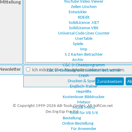
YouTube Video Viewer
Mitteilung
Zeilen Löschen
Entwickler
RDEdit
SolidLicense .NET
SolidLicense VB6
Universal Code Lines Counter
UserTable
Spiele
Imp
S 2 Karten-Betrachter
Archiv
C&C 3: Cheatprogramm
Newsletter
Ich möchte über Neuigkeiten informiert werden.
C&C1 - Gebäude und Einheiten Betrachter
Crash
Drucken & Sparen
Englisch-Trainer
HepHilfe
Kostenloser Bilddrucker
Meteor
© Copyright 1999-2026 AB-Tools GmbH ·
AB-SoftCon.net
Musik Menü
Tools für VB 5/6
Bestellung
Online-Bestellung
9
Auxiliary supplies
Für Anwender