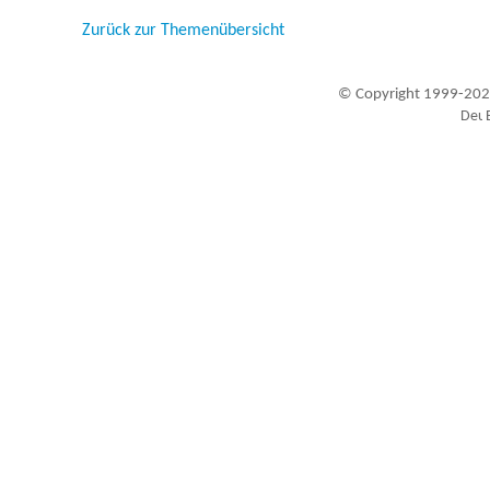
Zurück zur Themenübersicht
© Copyright 1999-202
Besucher seit 20.09.1999: 19451538
A