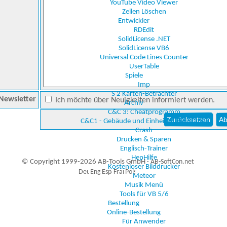
YouTube Video Viewer
Zeilen Löschen
Entwickler
RDEdit
SolidLicense .NET
SolidLicense VB6
Universal Code Lines Counter
UserTable
Spiele
Imp
S 2 Karten-Betrachter
Newsletter
Ich möchte über Neuigkeiten informiert werden.
Archiv
C&C 3: Cheatprogramm
C&C1 - Gebäude und Einheiten Betrachter
Crash
Drucken & Sparen
Englisch-Trainer
HepHilfe
© Copyright 1999-2026 AB-Tools GmbH ·
AB-SoftCon.net
Kostenloser Bilddrucker
Meteor
Musik Menü
Tools für VB 5/6
1
Auxiliary supplies
Bestellung
Online-Bestellung
Für Anwender