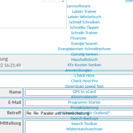
Sof
Lernsoftware
Latein-Trainer
Latein-Wörterbuch
Schnell Schreiben
Schneller Tippen
Schreib-Trainer
Finanzen
Energie Sparen
Energiekosten-Schnellrechner
Günstig tanken
tung
Haushaltsbuch
Kfz-Kosten Senken
22 16:21:49
Anwendungen
Check Host
Check Host Pro
Download Speed Test
GPS to vCard
Name
Klavierakkorde
E-Mail
Programm-Starter
Projektplanung
Betreff
PST Mail-Server für Outlook®
Search Backups
Mitteilung
Search Toolbar
Widerstandsrechner