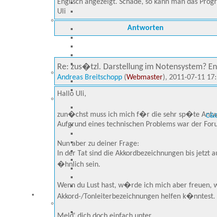
Englisch angezeigt. Schade, so kann man das Pro
Uli
Antworten
Re: zus�tzl. Darstellung im Notensystem? En
Andreas Breitschopp
(
Webmaster
), 2011-07-11 17
Hallo Uli,
zun�chst muss ich mich f�r die sehr sp�te Antwo
C&C
Aufgrund eines technischen Problems war der Forum-
Nun aber zu deiner Frage:
In der Tat sind die Akkordbezeichnungen bis jetzt a
�hnlich sein.
Wenn du Lust hast, w�rde ich mich aber freuen, 
Akkord-/Tonleiterbezeichnungen helfen k�nntest.
Meld' dich doch einfach unter