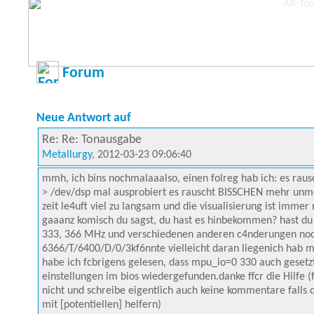
Forum
Neue Antwort auf
Re: Re: Tonausgabe
Metallurgy
, 2012-03-23 09:06:40
mmh, ich bins nochmalaaalso, einen folreg hab ich: es ra
> /dev/dsp mal ausprobiert es rauscht BISSCHEN mehr unme
zeit le4uft viel zu langsam und die visualisierung ist imme
gaaanz komisch du sagst, du hast es hinbekommen? hast du v
333, 366 MHz und verschiedenen anderen c4nderungen noch,
6366/T/6400/D/0/3kf6nnte vielleicht daran liegenich hab m
habe ich fcbrigens gelesen, dass mpu_io=0 330 auch gesetzt
einstellungen im bios wiedergefunden.danke ffcr die Hilfe (f
nicht und schreibe eigentlich auch keine kommentare falls 
mit [potentiellen] helfern)