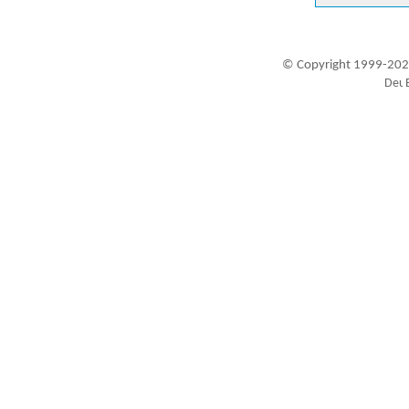
© Copyright 1999-202
Besucher seit 20.09.1999: 19464142
A