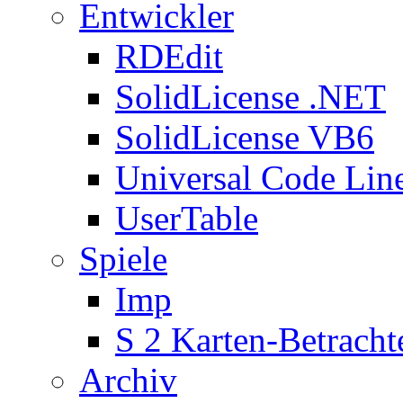
Entwickler
RDEdit
SolidLicense .NET
SolidLicense VB6
Universal Code Lin
UserTable
Spiele
Imp
S 2 Karten-Betracht
Archiv