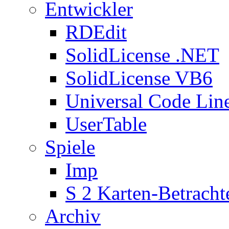
Entwickler
RDEdit
SolidLicense .NET
SolidLicense VB6
Universal Code Lin
UserTable
Spiele
Imp
S 2 Karten-Betracht
Archiv