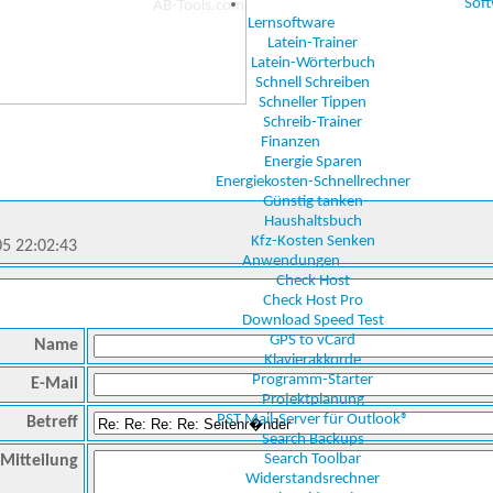
Sof
Lernsoftware
Latein-Trainer
Latein-Wörterbuch
Schnell Schreiben
Schneller Tippen
Schreib-Trainer
Finanzen
Energie Sparen
Energiekosten-Schnellrechner
Günstig tanken
Haushaltsbuch
Kfz-Kosten Senken
05 22:02:43
Anwendungen
Check Host
Check Host Pro
Download Speed Test
GPS to vCard
Name
Klavierakkorde
Programm-Starter
E-Mail
Projektplanung
PST Mail-Server für Outlook®
Betreff
Search Backups
Search Toolbar
Mitteilung
Widerstandsrechner