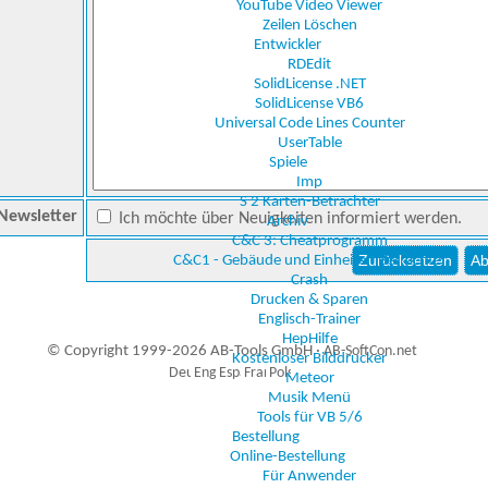
YouTube Video Viewer
Zeilen Löschen
Entwickler
RDEdit
SolidLicense .NET
SolidLicense VB6
Universal Code Lines Counter
UserTable
Spiele
Imp
S 2 Karten-Betrachter
Newsletter
Ich möchte über Neuigkeiten informiert werden.
Archiv
C&C 3: Cheatprogramm
C&C1 - Gebäude und Einheiten Betrachter
Crash
Drucken & Sparen
Englisch-Trainer
HepHilfe
© Copyright 1999-2026 AB-Tools GmbH ·
AB-SoftCon.net
Kostenloser Bilddrucker
Meteor
Musik Menü
Tools für VB 5/6
9
Auxiliary supplies
Bestellung
Online-Bestellung
Für Anwender