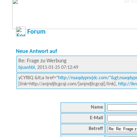
Forum
Neue Antwort auf
Re: Frage zu Werbung
bjuashbl
, 2011-01-25 07:12:49
yCYfBQ &lt;a href="
http://nsaqdypnvjdc.com/"&gt;nsaqdypn
[link=http://anjndjtcgcqi.com/]anjndjtcgcqi[/link],
http://lk
Name
E-Mail
Betreff