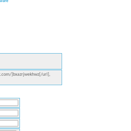
tware
.com/]bxazrjwekhwz[/url],