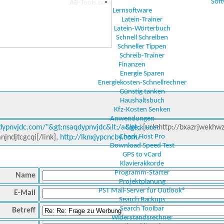
Sof
Lernsoftware
Latein-Trainer
Latein-Wörterbuch
Schnell Schreiben
Schneller Tippen
Schreib-Trainer
Finanzen
Energie Sparen
Energiekosten-Schnellrechner
Günstig tanken
Haushaltsbuch
Kfz-Kosten Senken
Anwendungen
dypnvjdc.com/"&gt;nsaqdypnvjdc&lt;/a&gt;,
[url=http://bxazrjwekhwz
Check Host
Check Host Pro
njndjtcgcqi[/link],
http://lknxjypcncby.com/
Download Speed Test
GPS to vCard
Klavierakkorde
Programm-Starter
Name
Projektplanung
PST Mail-Server für Outlook®
E-Mail
Search Backups
Search Toolbar
Betreff
Widerstandsrechner