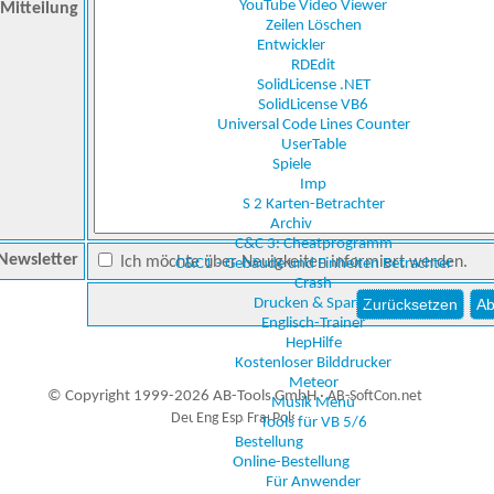
YouTube Video Viewer
Mitteilung
Zeilen Löschen
Entwickler
RDEdit
SolidLicense .NET
SolidLicense VB6
Universal Code Lines Counter
UserTable
Spiele
Imp
S 2 Karten-Betrachter
Archiv
C&C 3: Cheatprogramm
Newsletter
Ich möchte über Neuigkeiten informiert werden.
C&C1 - Gebäude und Einheiten Betrachter
Crash
Drucken & Sparen
Englisch-Trainer
HepHilfe
Kostenloser Bilddrucker
Meteor
© Copyright 1999-2026 AB-Tools GmbH ·
AB-SoftCon.net
Musik Menü
Tools für VB 5/6
Bestellung
Online-Bestellung
4
Auxiliary supplies
Für Anwender