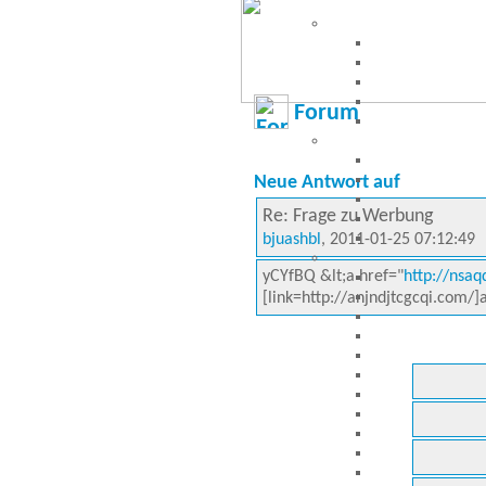
Forum
Neue Antwort auf
Re: Frage zu Werbung
bjuashbl
, 2011-01-25 07:12:49
yCYfBQ &lt;a href="
http://nsaq
[link=http://anjndjtcgcqi.com/]a