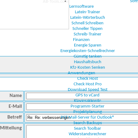
Sof
Lernsoftware
Latein-Trainer
Latein-Wörterbuch
Schnell Schreiben
Schneller Tippen
Schreib-Trainer
Finanzen
Energie Sparen
Energiekosten-Schnellrechner
Günstig tanken
Haushaltsbuch
Kfz-Kosten Senken
Anwendungen
Check Host
Check Host Pro
Download Speed Test
GPS to vCard
Name
Klavierakkorde
E-Mail
Programm-Starter
Projektplanung
Betreff
PST Mail-Server für Outlook®
Search Backups
Mitteilung
Search Toolbar
Widerstandsrechner