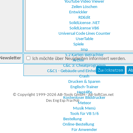
YouTube Video Viewer
Zeilen Löschen
Entwickler
RDEdit
SolidLicense .NET
SolidLicense VB6
Universal Code Lines Counter
UserTable
Spiele
Imp
S 2 Karten-Betrachter
Newsletter
Ich möchte über Neuigkeiten informiert werden.
Archiv
C&C 3: Cheatprogramm
C&C1 - Gebäude und Einheiten Betrachter
Crash
Drucken & Sparen
Englisch-Trainer
HepHilfe
© Copyright 1999-2026 AB-Tools GmbH ·
AB-SoftCon.net
Kostenloser Bilddrucker
Meteor
Musik Menü
Tools für VB 5/6
6
Auxiliary supplies
Bestellung
Online-Bestellung
Für Anwender