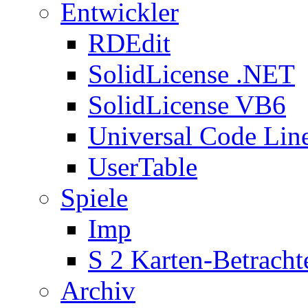
Entwickler
RDEdit
SolidLicense .NET
SolidLicense VB6
Universal Code Lin
UserTable
Spiele
Imp
S 2 Karten-Betracht
Archiv