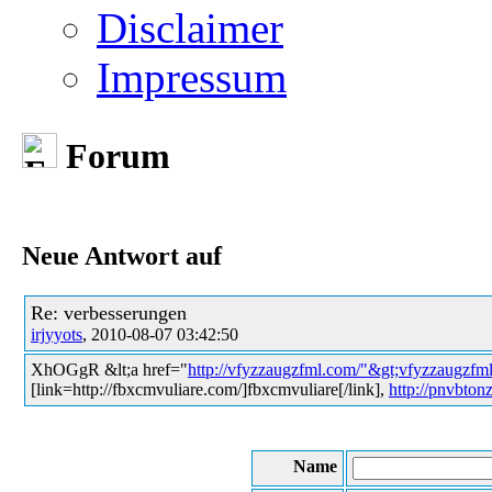
Disclaimer
Impressum
Forum
Neue Antwort auf
Re: verbesserungen
irjyyots
, 2010-08-07 03:42:50
XhOGgR &lt;a href="
http://vfyzzaugzfml.com/"&gt;vfyzzaugzfml
[link=http://fbxcmvuliare.com/]fbxcmvuliare[/link],
http://pnvbto
Name