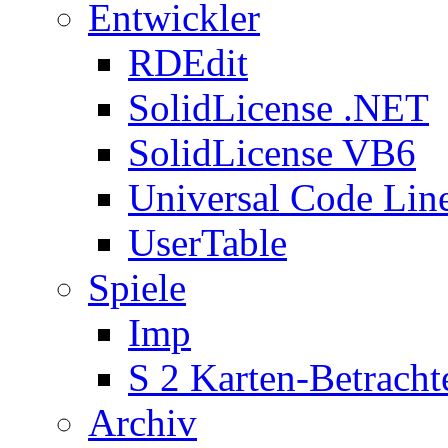
Entwickler
RDEdit
SolidLicense .NET
SolidLicense VB6
Universal Code Lin
UserTable
Spiele
Imp
S 2 Karten-Betracht
Archiv