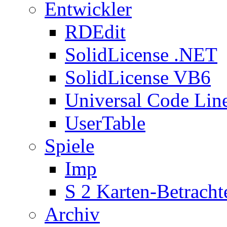
Entwickler
RDEdit
SolidLicense .NET
SolidLicense VB6
Universal Code Lin
UserTable
Spiele
Imp
S 2 Karten-Betracht
Archiv