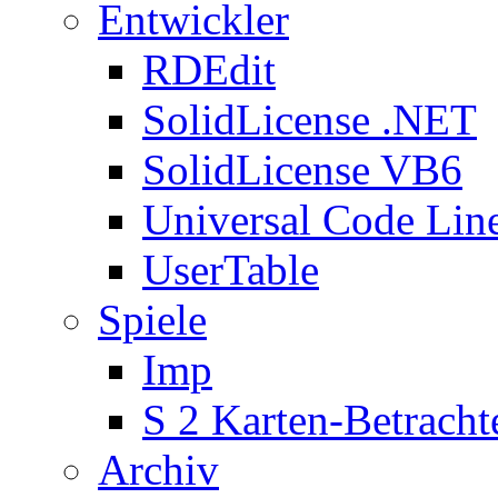
Entwickler
RDEdit
SolidLicense .NET
SolidLicense VB6
Universal Code Lin
UserTable
Spiele
Imp
S 2 Karten-Betracht
Archiv