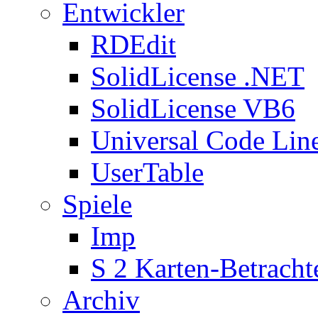
Entwickler
RDEdit
SolidLicense .NET
SolidLicense VB6
Universal Code Lin
UserTable
Spiele
Imp
S 2 Karten-Betracht
Archiv