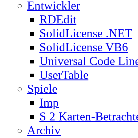
Entwickler
RDEdit
SolidLicense .NET
SolidLicense VB6
Universal Code Lin
UserTable
Spiele
Imp
S 2 Karten-Betracht
Archiv