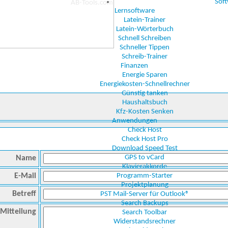
Sof
Lernsoftware
Latein-Trainer
Latein-Wörterbuch
Schnell Schreiben
Schneller Tippen
Schreib-Trainer
Finanzen
Energie Sparen
Energiekosten-Schnellrechner
Günstig tanken
Haushaltsbuch
Kfz-Kosten Senken
Anwendungen
Check Host
Check Host Pro
Download Speed Test
GPS to vCard
Name
Klavierakkorde
E-Mail
Programm-Starter
Projektplanung
Betreff
PST Mail-Server für Outlook®
Search Backups
Mitteilung
Search Toolbar
Widerstandsrechner