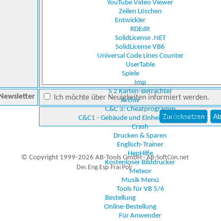
YouTube Video Viewer
Zeilen Löschen
Entwickler
RDEdit
SolidLicense .NET
SolidLicense VB6
Universal Code Lines Counter
UserTable
Spiele
Imp
S 2 Karten-Betrachter
Newsletter
Ich möchte über Neuigkeiten informiert werden.
Archiv
C&C 3: Cheatprogramm
C&C1 - Gebäude und Einheiten Betrachter
Crash
Drucken & Sparen
Englisch-Trainer
HepHilfe
© Copyright 1999-2026 AB-Tools GmbH ·
AB-SoftCon.net
Kostenloser Bilddrucker
Meteor
Musik Menü
Tools für VB 5/6
0
Auxiliary supplies
Bestellung
Online-Bestellung
Für Anwender