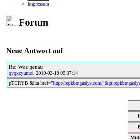
Impressum
Forum
Neue Antwort auf
Re: Was genau
qvqxeyumoi
, 2010-03-18 05:37:14
pTCRYB &lt;a href="
http://repkbmgaslys.com/"&gt;repkbmgaslys
E
B
Mitt