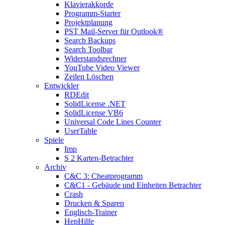
Klavierakkorde
Programm-Starter
Projektplanung
PST Mail-Server für Outlook®
Search Backups
Search Toolbar
Widerstandsrechner
YouTube Video Viewer
Zeilen Löschen
Entwickler
RDEdit
SolidLicense .NET
SolidLicense VB6
Universal Code Lines Counter
UserTable
Spiele
Imp
S 2 Karten-Betrachter
Archiv
C&C 3: Cheatprogramm
C&C1 - Gebäude und Einheiten Betrachter
Crash
Drucken & Sparen
Englisch-Trainer
HepHilfe