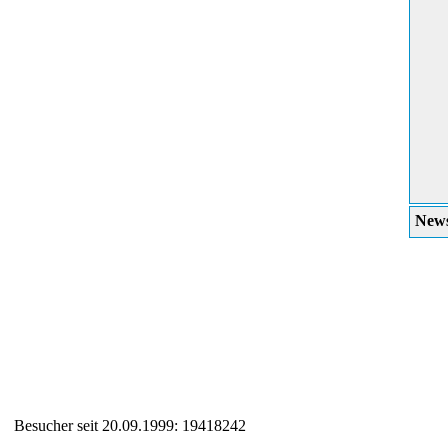
News
Besucher seit 20.09.1999: 19418242
Auxiliary supplies