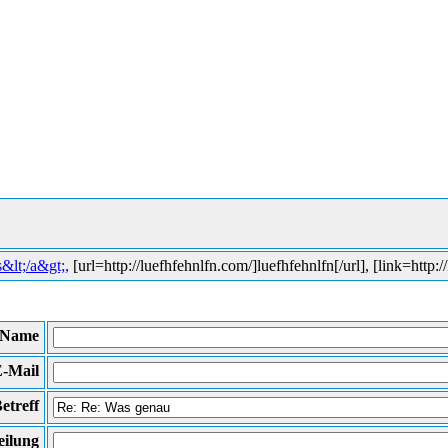
&lt;/a&gt;,
[url=http://luefhfehnlfn.com/]luefhfehnlfn[/url], [link=http
Name
-Mail
etreff
eilung