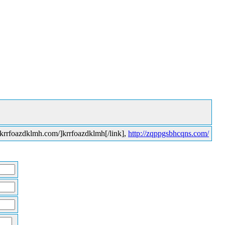
://krrfoazdklmh.com/]krrfoazdklmh[/link],
http://zqppgsbhcqns.com/