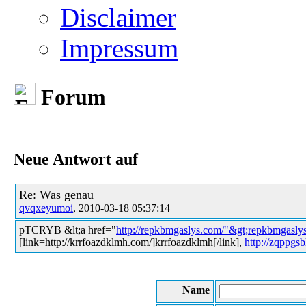
Disclaimer
Impressum
Forum
Neue Antwort auf
Re: Was genau
qvqxeyumoi
, 2010-03-18 05:37:14
pTCRYB &lt;a href="
http://repkbmgaslys.com/"&gt;repkbmgaslys
[link=http://krrfoazdklmh.com/]krrfoazdklmh[/link],
http://zqppgs
Name