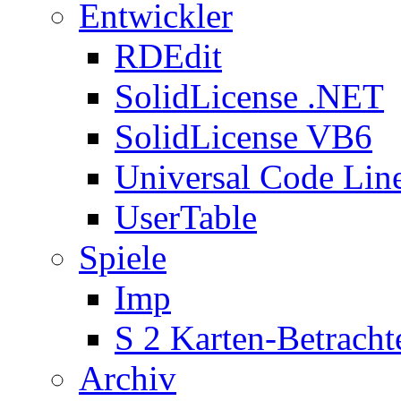
Entwickler
RDEdit
SolidLicense .NET
SolidLicense VB6
Universal Code Lin
UserTable
Spiele
Imp
S 2 Karten-Betracht
Archiv