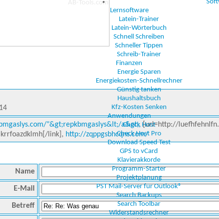
Sof
Lernsoftware
Latein-Trainer
Latein-Wörterbuch
Schnell Schreiben
Schneller Tippen
Schreib-Trainer
Finanzen
Energie Sparen
Energiekosten-Schnellrechner
Günstig tanken
Haushaltsbuch
Kfz-Kosten Senken
:14
Anwendungen
kbmgaslys.com/"&gt;repkbmgaslys&lt;/a&gt;,
[url=http://luefhfehnlfn
Check Host
Check Host Pro
]krrfoazdklmh[/link],
http://zqppgsbhcqns.com/
Download Speed Test
GPS to vCard
Klavierakkorde
Programm-Starter
Name
Projektplanung
PST Mail-Server für Outlook®
E-Mail
Search Backups
Search Toolbar
Betreff
Widerstandsrechner