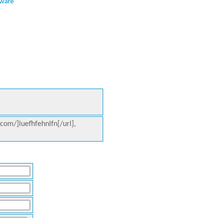
tware
.com/]luefhfehnlfn[/url],