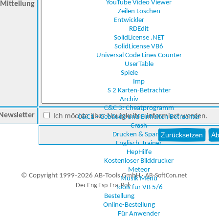
YouTube Video Viewer
Mitteilung
Zeilen Löschen
Entwickler
RDEdit
SolidLicense .NET
SolidLicense VB6
Universal Code Lines Counter
UserTable
Spiele
Imp
S 2 Karten-Betrachter
Archiv
C&C 3: Cheatprogramm
Newsletter
Ich möchte über Neuigkeiten informiert werden.
C&C1 - Gebäude und Einheiten Betrachter
Crash
Drucken & Sparen
Englisch-Trainer
HepHilfe
Kostenloser Bilddrucker
Meteor
© Copyright 1999-2026 AB-Tools GmbH ·
AB-SoftCon.net
Musik Menü
Tools für VB 5/6
Bestellung
Online-Bestellung
1
Auxiliary supplies
Für Anwender