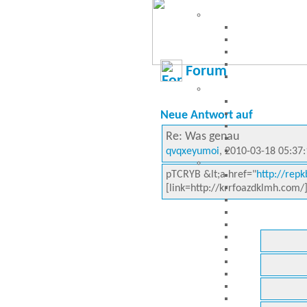
Forum
Neue Antwort auf
Re: Was genau
qvqxeyumoi
, 2010-03-18 05:37
pTCRYB &lt;a href="
http://rep
[link=http://krrfoazdklmh.com/