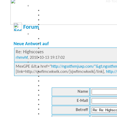
Forum
Neue Antwort auf
Re: Highscores
rhmvhf
, 2010-10-13 19:17:02
MexGPE &lt;a href="
http://ngsstfxmjuxp.com/"&gt;ngsstfxm
[link=http://sjwfimcwkwik.com/]sjwfimcwkwik[/link],
http:
Name
E-Mail
Betreff