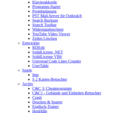
Klavierakkorde
Programm-Starter
Projektplanung
PST Mail-Server für Outlook®
Search Backups
Search Toolbar
Widerstandsrechner
YouTube Video Viewer
Zeilen Löschen
Entwickler
RDEdit
SolidLicense .NET
SolidLicense VB6
Universal Code Lines Counter
UserTable
Spiele
Imp
S 2 Karten-Betrachter
Archiv
C&C 3: Cheatprogramm
C&C1 - Gebäude und Einheiten Betrachter
Crash
Drucken & Sparen
Englisch-Trainer
HepHilfe