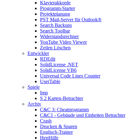
Klavierakkorde
Programm-Starter
Projektplanung
PST Mail-Server für Outlook®
Search Backups
Search Toolbar
Widerstandsrechner
YouTube Video Viewer
Zeilen Löschen
Entwickler
RDEdit
SolidLicense .NET
SolidLicense VB6
Universal Code Lines Counter
UserTable
Spiele
Imp
S 2 Karten-Betrachter
Archiv
C&C 3: Cheatprogramm
C&C1 - Gebäude und Einheiten Betrachter
Crash
Drucken & Sparen
Englisch-Trainer
HepHilfe