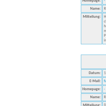
Homepage:
-
Name:
R
Mitteilung:
H
c
h
m
P
i
Datum:
1
E-Mail:
f
Homepage:
-
Name:
R
Mitteilung:
D