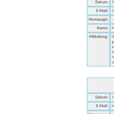
Datum:
1
E-Mail:
1
Homepage:
-
Name:
M
Mitteilung:
H
g
a
m
n
s
Datum:
1
E-Mail:
h