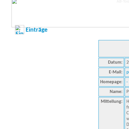
Einträge
Datum:
2
E-Mail:
p
Homepage:
-
Name:
P
Mitteilung:
H
f
C
w
D