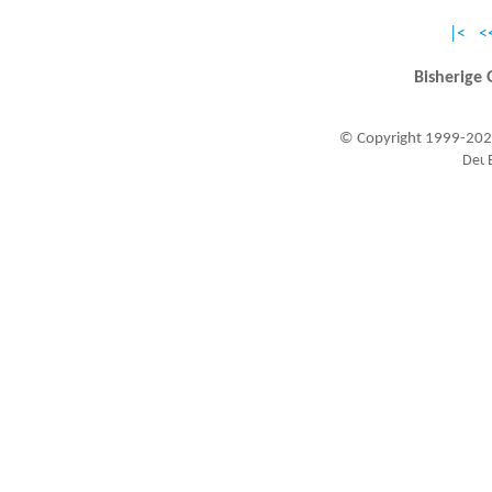
|<
<
Bisherige 
© Copyright 1999-202
Besucher seit 20.09.1999: 19430354
A