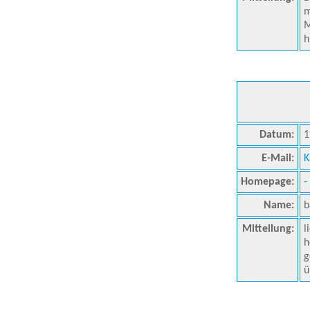
m
M
h
Datum:
1
E-Mail:
K
Homepage:
-
Name:
b
Mitteilung:
l
h
g
ü