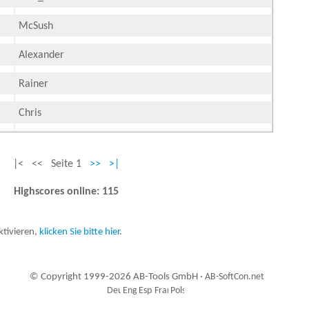
McSush
Alexander
Rainer
Chris
|< << Seite 1
>>
>|
Highscores online: 115
tivieren,
klicken Sie bitte hier
.
© Copyright 1999-2026 AB-Tools GmbH ·
AB-SoftCon.net