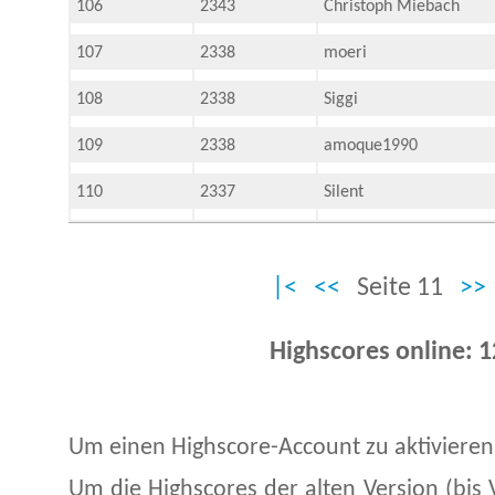
106
2343
Christoph Miebach
107
2338
moeri
108
2338
Siggi
109
2338
amoque1990
110
2337
Silent
|<
<<
Seite 11
>>
Highscores online: 
Um einen Highscore-Account zu aktivieren
Um die Highscores der alten Version (bis 