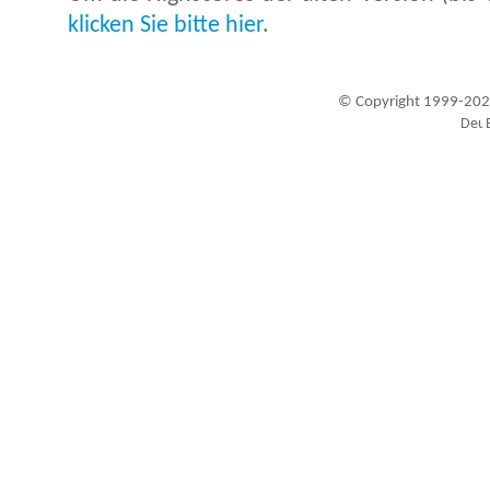
klicken Sie bitte hier
.
© Copyright 1999-202
Besucher seit 20.09.1999: 19426602
A