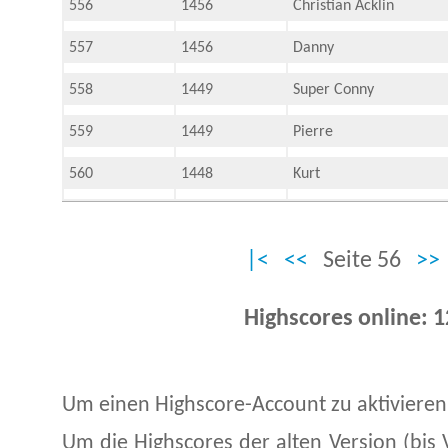
556
1456
Christian Acklin
557
1456
Danny
558
1449
Super Conny
559
1449
Pierre
560
1448
Kurt
|<
<<
Seite 56
>>
Highscores online: 
Um einen Highscore-Account zu aktivieren
Um die Highscores der alten Version (bis 