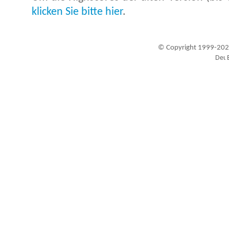
klicken Sie bitte hier
.
© Copyright 1999-202
Besucher seit 20.09.1999: 19437058
A