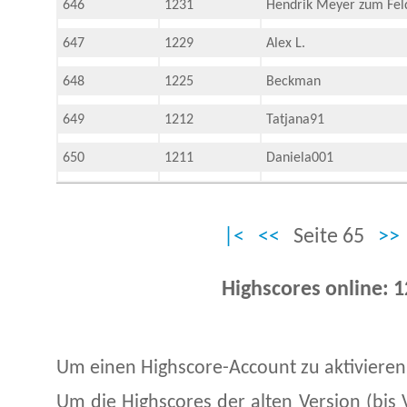
646
1231
Hendrik Meyer zum Fel
647
1229
Alex L.
648
1225
Beckman
649
1212
Tatjana91
650
1211
Daniela001
|<
<<
Seite 65
>>
Highscores online: 
Um einen Highscore-Account zu aktivieren
Um die Highscores der alten Version (bis 