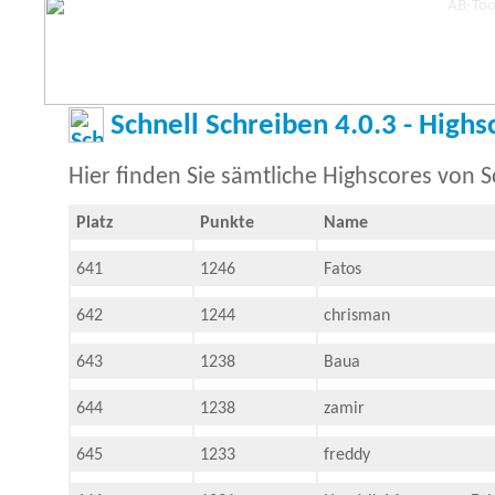
Schnell Schreiben 4.0.3 - Highs
Hier finden Sie sämtliche Highscores von S
Platz
Punkte
Name
641
1246
Fatos
642
1244
chrisman
643
1238
Baua
644
1238
zamir
645
1233
freddy