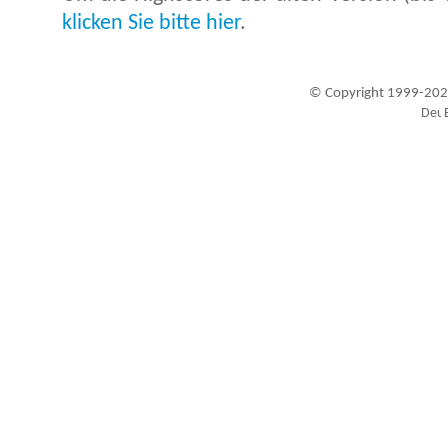
klicken Sie bitte hier
.
© Copyright 1999-202
Besucher seit 20.09.1999: 19440430
A