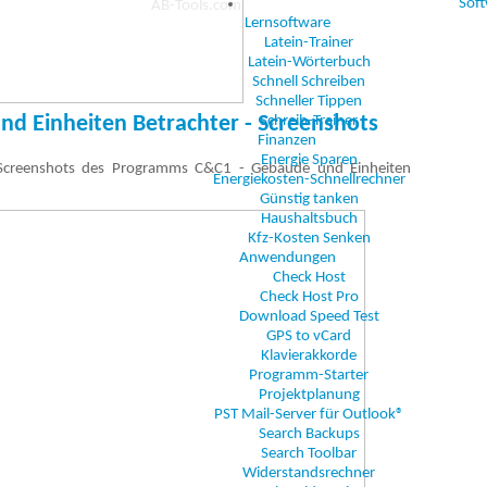
Sof
Lernsoftware
Latein-Trainer
Latein-Wörterbuch
Schnell Schreiben
Schneller Tippen
d Einheiten Betrachter - Screenshots
Schreib-Trainer
Finanzen
Energie Sparen
 Screenshots des Programms C&C1 - Gebäude und Einheiten
Energiekosten-Schnellrechner
Günstig tanken
Haushaltsbuch
Kfz-Kosten Senken
Anwendungen
Check Host
Check Host Pro
Download Speed Test
GPS to vCard
Klavierakkorde
Programm-Starter
Projektplanung
PST Mail-Server für Outlook®
Search Backups
Search Toolbar
Widerstandsrechner