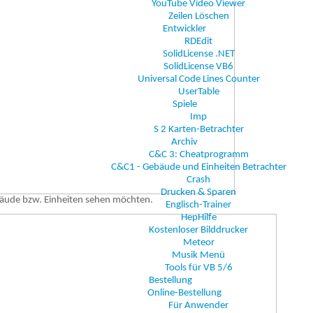
YouTube Video Viewer
Zeilen Löschen
Entwickler
RDEdit
SolidLicense .NET
SolidLicense VB6
Universal Code Lines Counter
UserTable
Spiele
Imp
S 2 Karten-Betrachter
Archiv
C&C 3: Cheatprogramm
C&C1 - Gebäude und Einheiten Betrachter
Crash
Drucken & Sparen
bäude bzw. Einheiten sehen möchten.
Englisch-Trainer
HepHilfe
Kostenloser Bilddrucker
Meteor
Musik Menü
Tools für VB 5/6
Bestellung
Online-Bestellung
Für Anwender