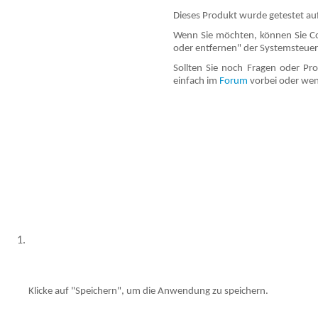
Dieses Produkt wurde getestet auf
Wenn Sie möchten, können Sie Co
oder entfernen" der Systemsteueru
Sollten Sie noch Fragen oder P
einfach im
Forum
vorbei oder wen
Besucher seit 20.09.1999: 1944771
Klicke auf "Speichern", um die Anwendung zu speichern.